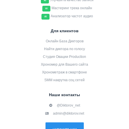
Улучшить качество записи
AI
Мастеринг трека онлайн
AI
Анализатор частот аудио
AI
Для клиентов
Онлайн База Дикторов
Найти диктора по голосу
Студия Овации Production
Хрономер для Вашего сайта
Хронометраж в смартфоне
SMM накрутка соц сетей
Наши контакты
@Diktorov_net
admin@diktorov.net