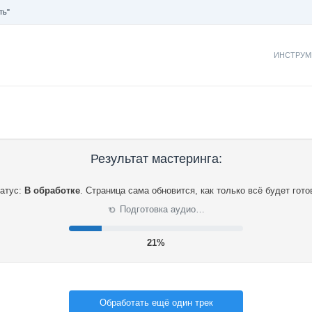
ть"
ИНСТРУМ
Результат мастеринга:
атус:
В обработке
.
Страница сама обновится, как только всё будет гото
⟳
Подготовка аудио…
21%
Обработать ещё один трек