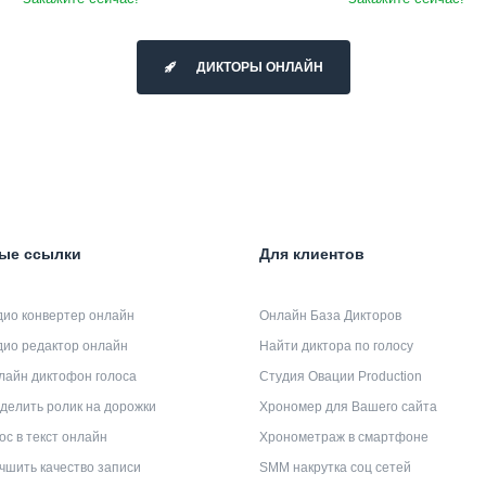
ДИКТОРЫ ОНЛАЙН
ые ссылки
Для клиентов
дио конвертер онлайн
Онлайн База Дикторов
дио редактор онлайн
Найти диктора по голосу
лайн диктофон голоса
Студия Овации Production
делить ролик на дорожки
Хрономер для Вашего сайта
ос в текст онлайн
Хронометраж в смартфоне
чшить качество записи
SMM накрутка соц сетей