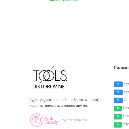
Полезн
Ау
CL
Ау
CL
Аудио редактор онлайн - обрезать песню,
Он
CL
поднять громкость и многое другое.
Раз
AI
Гол
AI
Улу
AI