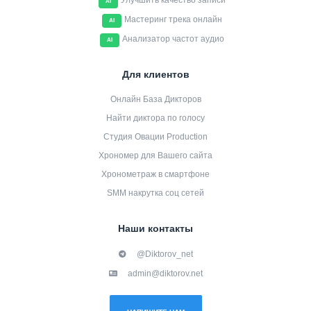
Улучшить качество записи
AI
Мастеринг трека онлайн
AI
Анализатор частот аудио
AI
Для клиентов
Онлайн База Дикторов
Найти диктора по голосу
Студия Овации Production
Хрономер для Вашего сайта
Хронометраж в смартфоне
SMM накрутка соц сетей
Наши контакты
@Diktorov_net
admin@diktorov.net