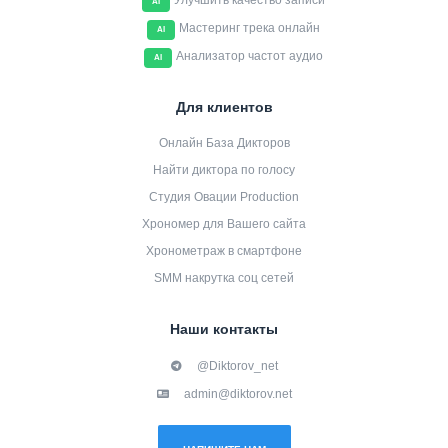
Улучшить качество записи
AI
Мастеринг трека онлайн
AI
Анализатор частот аудио
AI
Для клиентов
Онлайн База Дикторов
Найти диктора по голосу
Студия Овации Production
Хрономер для Вашего сайта
Хронометраж в смартфоне
SMM накрутка соц сетей
Наши контакты
@Diktorov_net
admin@diktorov.net