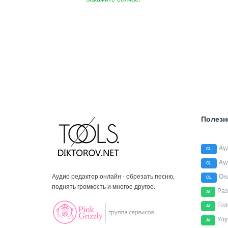
Полезн
Ау
CL
Ау
CL
Аудио редактор онлайн - обрезать песню,
Он
CL
поднять громкость и многое другое.
Раз
AI
Гол
AI
Улу
AI