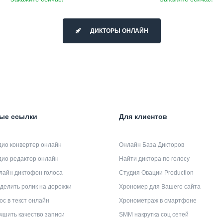
ДИКТОРЫ ОНЛАЙН
ые ссылки
Для клиентов
дио конвертер онлайн
Онлайн База Дикторов
дио редактор онлайн
Найти диктора по голосу
лайн диктофон голоса
Студия Овации Production
делить ролик на дорожки
Хрономер для Вашего сайта
ос в текст онлайн
Хронометраж в смартфоне
чшить качество записи
SMM накрутка соц сетей