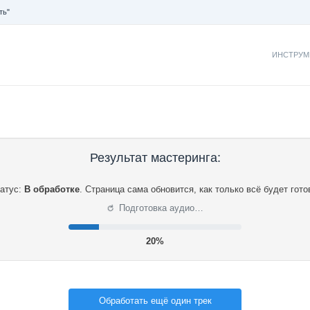
ть"
ИНСТРУМ
Результат мастеринга:
атус:
В обработке
.
Страница сама обновится, как только всё будет гото
⟳
Подготовка аудио…
21%
Обработать ещё один трек