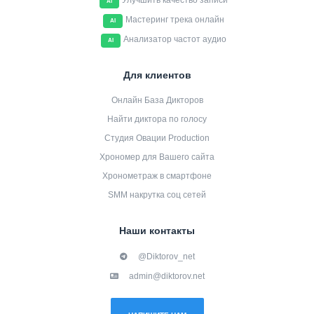
Улучшить качество записи
AI
Мастеринг трека онлайн
AI
Анализатор частот аудио
AI
Для клиентов
Онлайн База Дикторов
Найти диктора по голосу
Студия Овации Production
Хрономер для Вашего сайта
Хронометраж в смартфоне
SMM накрутка соц сетей
Наши контакты
@Diktorov_net
admin@diktorov.net