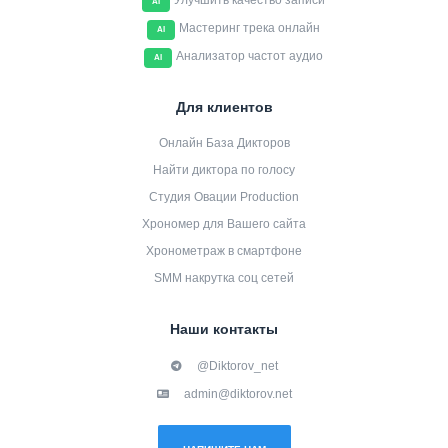
Улучшить качество записи
AI
Мастеринг трека онлайн
AI
Анализатор частот аудио
AI
Для клиентов
Онлайн База Дикторов
Найти диктора по голосу
Студия Овации Production
Хрономер для Вашего сайта
Хронометраж в смартфоне
SMM накрутка соц сетей
Наши контакты
@Diktorov_net
admin@diktorov.net