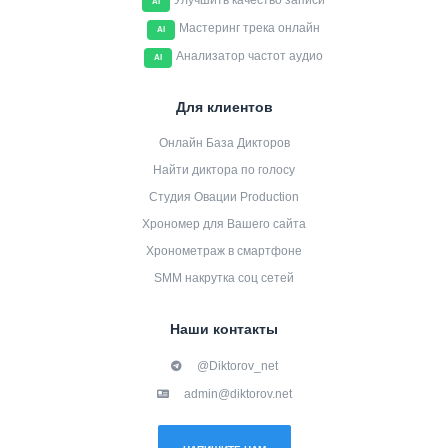
Улучшить качество записи
AI
Мастеринг трека онлайн
AI
Анализатор частот аудио
AI
Для клиентов
Онлайн База Дикторов
Найти диктора по голосу
Студия Овации Production
Хрономер для Вашего сайта
Хронометраж в смартфоне
SMM накрутка соц сетей
Наши контакты
@Diktorov_net
admin@diktorov.net