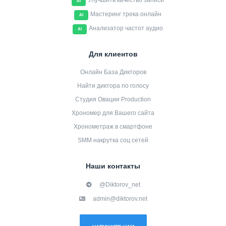
Улучшить качество записи
AI
Мастеринг трека онлайн
AI
Анализатор частот аудио
AI
Для клиентов
Онлайн База Дикторов
Найти диктора по голосу
Студия Овации Production
Хрономер для Вашего сайта
Хронометраж в смартфоне
SMM накрутка соц сетей
Наши контакты
@Diktorov_net
admin@diktorov.net