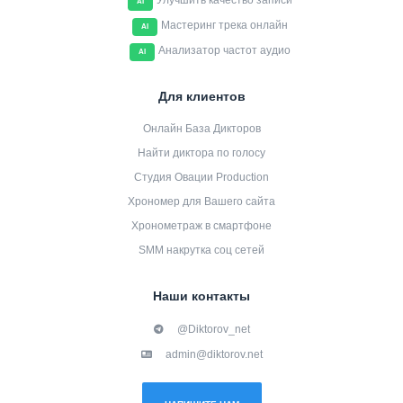
Улучшить качество записи
AI
Мастеринг трека онлайн
AI
Анализатор частот аудио
AI
Для клиентов
Онлайн База Дикторов
Найти диктора по голосу
Студия Овации Production
Хрономер для Вашего сайта
Хронометраж в смартфоне
SMM накрутка соц сетей
Наши контакты
@Diktorov_net
admin@diktorov.net