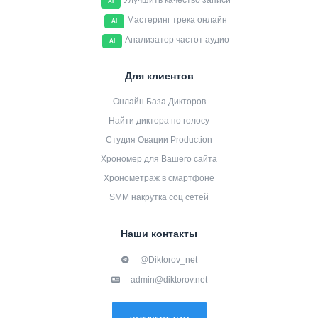
Улучшить качество записи
AI
Мастеринг трека онлайн
AI
Анализатор частот аудио
AI
Для клиентов
Онлайн База Дикторов
Найти диктора по голосу
Студия Овации Production
Хрономер для Вашего сайта
Хронометраж в смартфоне
SMM накрутка соц сетей
Наши контакты
@Diktorov_net
admin@diktorov.net