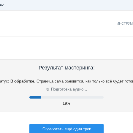
ть"
ИНСТРУМ
Результат мастеринга:
атус:
В обработке
.
Страница сама обновится, как только всё будет гото
⟳
Подготовка аудио…
20%
Обработать ещё один трек