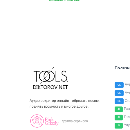
Полезн
Ау
CL
Ау
CL
Аудио редактор онлайн - обрезать песню,
Он
CL
поднять громкость и многое другое.
Раз
AI
Гол
AI
Улу
AI