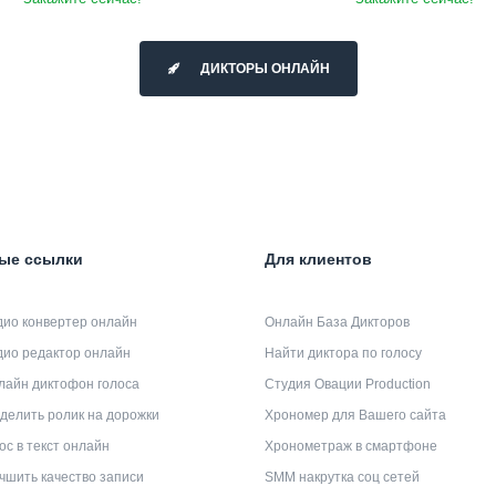
ДИКТОРЫ ОНЛАЙН
ые ссылки
Для клиентов
дио конвертер онлайн
Онлайн База Дикторов
дио редактор онлайн
Найти диктора по голосу
лайн диктофон голоса
Студия Овации Production
делить ролик на дорожки
Хрономер для Вашего сайта
ос в текст онлайн
Хронометраж в смартфоне
чшить качество записи
SMM накрутка соц сетей