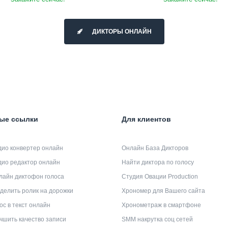
ДИКТОРЫ ОНЛАЙН
ые ссылки
Для клиентов
дио конвертер онлайн
Онлайн База Дикторов
дио редактор онлайн
Найти диктора по голосу
лайн диктофон голоса
Студия Овации Production
делить ролик на дорожки
Хрономер для Вашего сайта
ос в текст онлайн
Хронометраж в смартфоне
чшить качество записи
SMM накрутка соц сетей