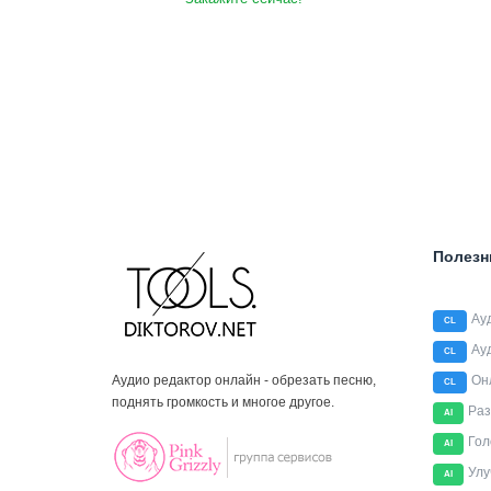
Полезн
Ау
CL
Ау
CL
Аудио редактор онлайн - обрезать песню,
Он
CL
поднять громкость и многое другое.
Раз
AI
Гол
AI
Улу
AI