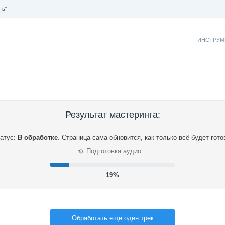
ть"
ИНСТРУМ
Результат мастеринга:
атус:
В обработке
.
Страница сама обновится, как только всё будет гото
Подготовка аудио…
⟳
20%
Обработать ещё один трек