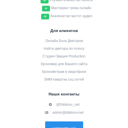
Улучшить качество записи
AI
Мастеринг трека онлайн
AI
Анализатор частот аудио
AI
Для клиентов
Онлайн База Дикторов
Найти диктора по голосу
Студия Овации Production
Хрономер для Вашего сайта
Хронометраж в смартфоне
SMM накрутка соц сетей
Наши контакты
@Diktorov_net
admin@diktorov.net