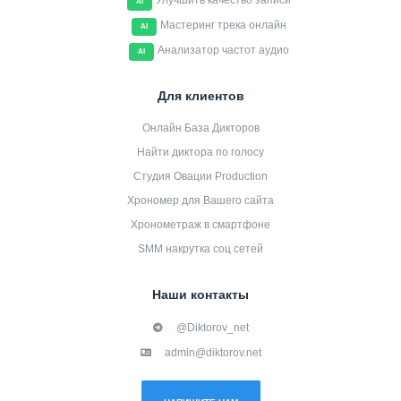
Улучшить качество записи
AI
Мастеринг трека онлайн
AI
Анализатор частот аудио
AI
Для клиентов
Онлайн База Дикторов
Найти диктора по голосу
Студия Овации Production
Хрономер для Вашего сайта
Хронометраж в смартфоне
SMM накрутка соц сетей
Наши контакты
@Diktorov_net
admin@diktorov.net