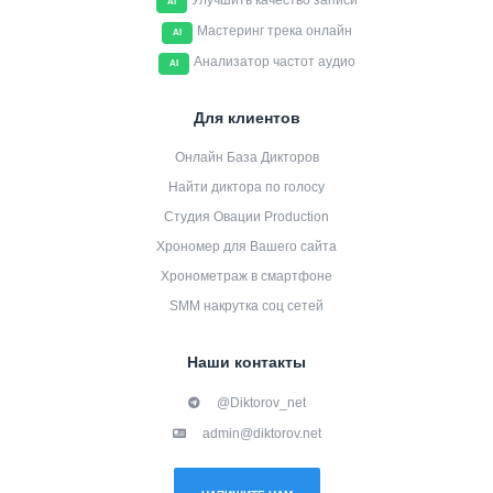
Улучшить качество записи
AI
Мастеринг трека онлайн
AI
Анализатор частот аудио
AI
Для клиентов
Онлайн База Дикторов
Найти диктора по голосу
Студия Овации Production
Хрономер для Вашего сайта
Хронометраж в смартфоне
SMM накрутка соц сетей
Наши контакты
@Diktorov_net
admin@diktorov.net