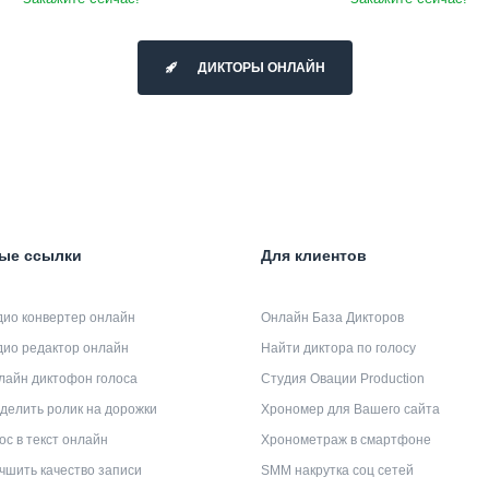
ДИКТОРЫ ОНЛАЙН
ые ссылки
Для клиентов
дио конвертер онлайн
Онлайн База Дикторов
дио редактор онлайн
Найти диктора по голосу
лайн диктофон голоса
Студия Овации Production
делить ролик на дорожки
Хрономер для Вашего сайта
ос в текст онлайн
Хронометраж в смартфоне
чшить качество записи
SMM накрутка соц сетей