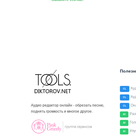
Полезн
Ау
CL
Ау
CL
Аудио редактор онлайн - обрезать песню,
Он
CL
поднять громкость и многое другое.
Раз
AI
Гол
AI
Улу
AI