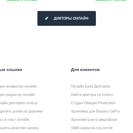
ДИКТОРЫ ОНЛАЙН
ые ссылки
Для клиентов
дио конвертер онлайн
Онлайн База Дикторов
дио редактор онлайн
Найти диктора по голосу
лайн диктофон голоса
Студия Овации Production
делить ролик на дорожки
Хрономер для Вашего сайта
ос в текст онлайн
Хронометраж в смартфоне
чшить качество записи
SMM накрутка соц сетей