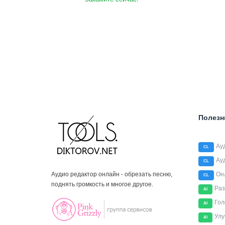
Полезн
Ау
CL
Ау
CL
Аудио редактор онлайн - обрезать песню,
Он
CL
поднять громкость и многое другое.
Раз
AI
Гол
AI
Улу
AI