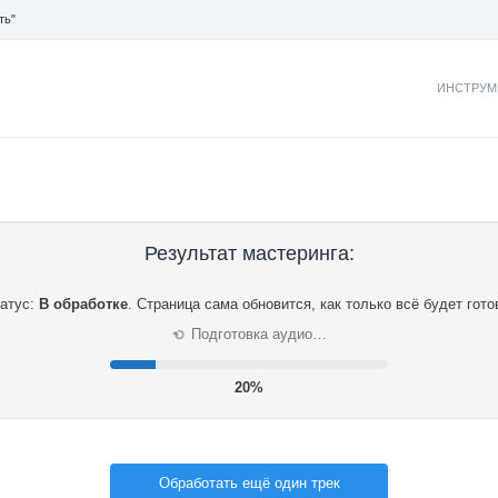
ть"
ИНСТРУМ
Результат мастеринга:
атус:
В обработке
.
Страница сама обновится, как только всё будет гото
Подготовка аудио…
⟳
21%
Обработать ещё один трек