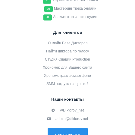
Улучшить качество записи
AI
Мастеринг трека онлайн
AI
Анализатор частот аудио
AI
Для клиентов
Онлайн База Дикторов
Найти диктора по голосу
Студия Овации Production
Хрономер для Вашего сайта
Хронометраж в смартфоне
SMM накрутка соц сетей
Наши контакты
@Diktorov_net
admin@diktorov.net