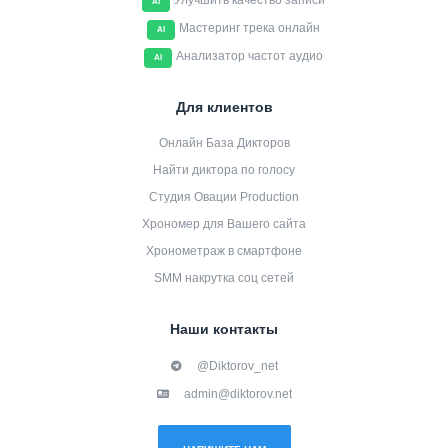
Улучшить качество записи
AI
Мастеринг трека онлайн
AI
Анализатор частот аудио
AI
Для клиентов
Онлайн База Дикторов
Найти диктора по голосу
Студия Овации Production
Хрономер для Вашего сайта
Хронометраж в смартфоне
SMM накрутка соц сетей
Наши контакты
@Diktorov_net
admin@diktorov.net