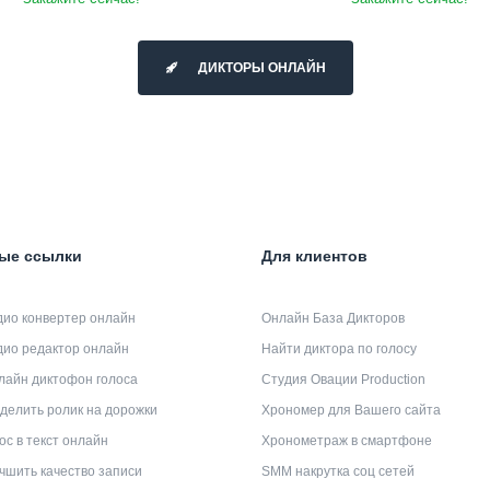
ДИКТОРЫ ОНЛАЙН
ые ссылки
Для клиентов
дио конвертер онлайн
Онлайн База Дикторов
дио редактор онлайн
Найти диктора по голосу
лайн диктофон голоса
Студия Овации Production
делить ролик на дорожки
Хрономер для Вашего сайта
ос в текст онлайн
Хронометраж в смартфоне
чшить качество записи
SMM накрутка соц сетей