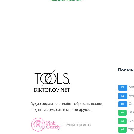
Полезн
Ау
CL
Ау
CL
Аудио редактор онлайн - обрезать песню,
Он
CL
поднять громкость и многое другое.
Раз
AI
Гол
AI
Улу
AI