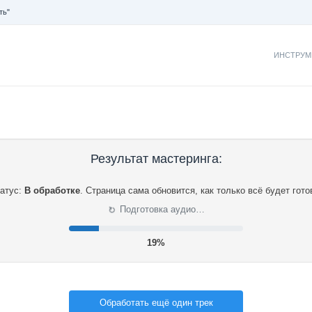
ть"
ИНСТРУМ
Результат мастеринга:
атус:
В обработке
.
Страница сама обновится, как только всё будет гото
⟳
Подготовка аудио…
20%
Обработать ещё один трек