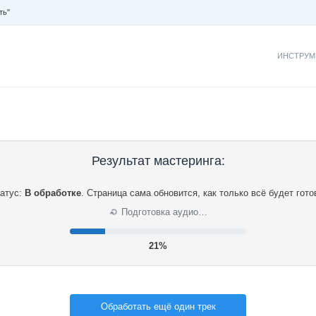
ть"
ИНСТРУМ
Результат мастеринга:
атус:
В обработке
.
Страница сама обновится, как только всё будет гото
⟳
Подготовка аудио…
21%
Обработать ещё один трек