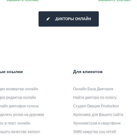
ДИКТОРЫ ОНЛАЙН
ые ссылки
Для клиентов
дио конвертер онлайн
Онлайн База Дикторов
дио редактор онлайн
Найти диктора по голосу
лайн диктофон голоса
Студия Овации Production
делить ролик на дорожки
Хрономер для Вашего сайта
ос в текст онлайн
Хронометраж в смартфоне
чшить качество записи
SMM накрутка соц сетей