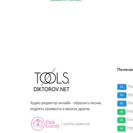
Полезн
Ау
CL
Ау
CL
Аудио редактор онлайн - обрезать песню,
Он
CL
поднять громкость и многое другое.
Раз
AI
Гол
AI
Улу
AI