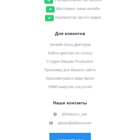
Улучшить качество записи
AI
Мастеринг трека онлайн
AI
Анализатор частот аудио
AI
Для клиентов
Онлайн База Дикторов
Найти диктора по голосу
Студия Овации Production
Хрономер для Вашего сайта
Хронометраж в смартфоне
SMM накрутка соц сетей
Наши контакты
@Diktorov_net
admin@diktorov.net