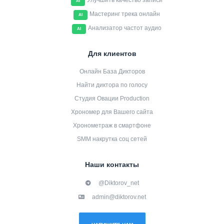
Улучшить качество записи
AI
Мастеринг трека онлайн
AI
Анализатор частот аудио
AI
Для клиентов
Онлайн База Дикторов
Найти диктора по голосу
Студия Овации Production
Хрономер для Вашего сайта
Хронометраж в смартфоне
SMM накрутка соц сетей
Наши контакты
@Diktorov_net
admin@diktorov.net