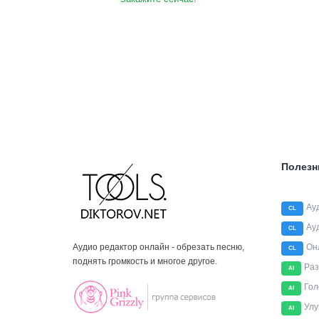
Полезн
Ау
CL
Ау
CL
Аудио редактор онлайн - обрезать песню,
Он
CL
поднять громкость и многое другое.
Раз
AI
Гол
AI
Улу
AI