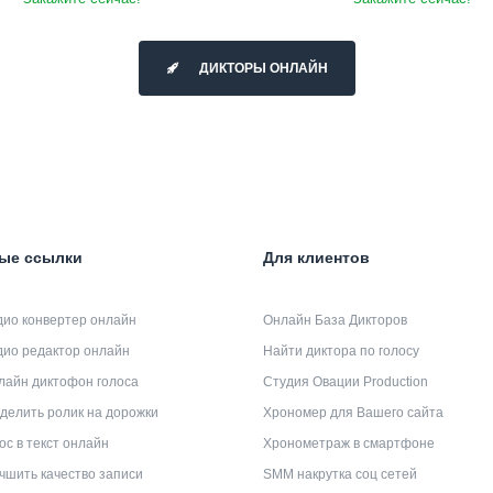
ДИКТОРЫ ОНЛАЙН
ые ссылки
Для клиентов
дио конвертер онлайн
Онлайн База Дикторов
дио редактор онлайн
Найти диктора по голосу
лайн диктофон голоса
Студия Овации Production
делить ролик на дорожки
Хрономер для Вашего сайта
ос в текст онлайн
Хронометраж в смартфоне
чшить качество записи
SMM накрутка соц сетей