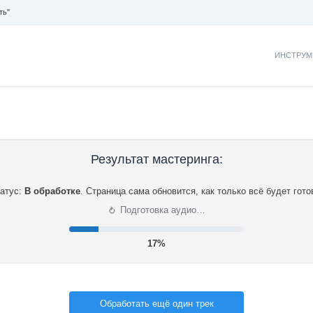
ть"
ИНСТРУМ
Результат мастеринга:
атус:
В обработке
.
Страница сама обновится, как только всё будет гото
⟳
Подготовка аудио…
17%
Обработать ещё один трек