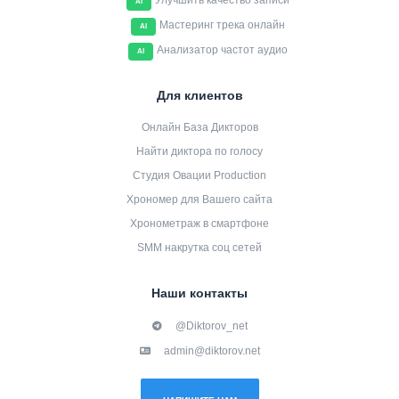
Улучшить качество записи
AI
Мастеринг трека онлайн
AI
Анализатор частот аудио
AI
Для клиентов
Онлайн База Дикторов
Найти диктора по голосу
Студия Овации Production
Хрономер для Вашего сайта
Хронометраж в смартфоне
SMM накрутка соц сетей
Наши контакты
@Diktorov_net
admin@diktorov.net