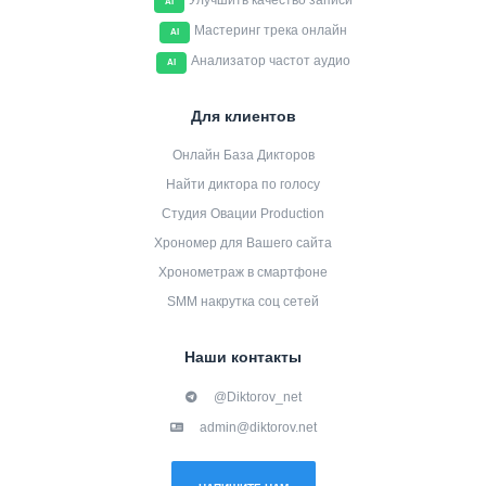
Улучшить качество записи
AI
Мастеринг трека онлайн
AI
Анализатор частот аудио
AI
Для клиентов
Онлайн База Дикторов
Найти диктора по голосу
Студия Овации Production
Хрономер для Вашего сайта
Хронометраж в смартфоне
SMM накрутка соц сетей
Наши контакты
@Diktorov_net
admin@diktorov.net