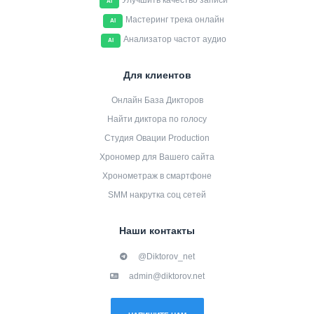
Улучшить качество записи
AI
Мастеринг трека онлайн
AI
Анализатор частот аудио
AI
Для клиентов
Онлайн База Дикторов
Найти диктора по голосу
Студия Овации Production
Хрономер для Вашего сайта
Хронометраж в смартфоне
SMM накрутка соц сетей
Наши контакты
@Diktorov_net
admin@diktorov.net