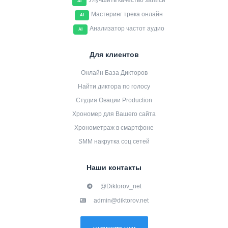
Улучшить качество записи
AI
Мастеринг трека онлайн
AI
Анализатор частот аудио
AI
Для клиентов
Онлайн База Дикторов
Найти диктора по голосу
Студия Овации Production
Хрономер для Вашего сайта
Хронометраж в смартфоне
SMM накрутка соц сетей
Наши контакты
@Diktorov_net
admin@diktorov.net