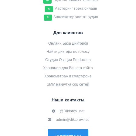
Улучшить качество записи
AI
Мастеринг трека онлайн
AI
Анализатор частот аудио
AI
Для клиентов
Онлайн База Дикторов
Найти диктора по голосу
Студия Овации Production
Хрономер для Вашего сайта
Хронометраж в смартфоне
SMM накрутка соц сетей
Наши контакты
@Diktorov_net
admin@diktorov.net