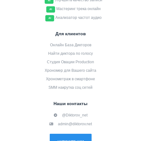
Улучшить качество записи
AI
Мастеринг трека онлайн
AI
Анализатор частот аудио
AI
Для клиентов
Онлайн База Дикторов
Найти диктора по голосу
Студия Овации Production
Хрономер для Вашего сайта
Хронометраж в смартфоне
SMM накрутка соц сетей
Наши контакты
@Diktorov_net
admin@diktorov.net