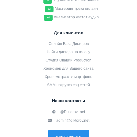
Улучшить качество записи
AI
Мастеринг трека онлайн
AI
Анализатор частот аудио
AI
Для клиентов
Онлайн База Дикторов
Найти диктора по голосу
Студия Овации Production
Хрономер для Вашего сайта
Хронометраж в смартфоне
SMM накрутка соц сетей
Наши контакты
@Diktorov_net
admin@diktorov.net