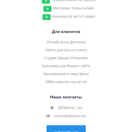
Улучшить качество записи
AI
Мастеринг трека онлайн
AI
Анализатор частот аудио
AI
Для клиентов
Онлайн База Дикторов
Найти диктора по голосу
Студия Овации Production
Хрономер для Вашего сайта
Хронометраж в смартфоне
SMM накрутка соц сетей
Наши контакты
@Diktorov_net
admin@diktorov.net