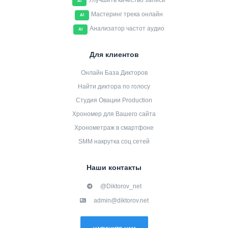
Улучшить качество записи
AI
Мастеринг трека онлайн
AI
Анализатор частот аудио
AI
Для клиентов
Онлайн База Дикторов
Найти диктора по голосу
Студия Овации Production
Хрономер для Вашего сайта
Хронометраж в смартфоне
SMM накрутка соц сетей
Наши контакты
@Diktorov_net
admin@diktorov.net