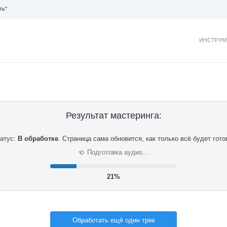
ть"
ИНСТРУМ
Результат мастеринга:
атус:
В обработке
.
Страница сама обновится, как только всё будет гото
Подготовка аудио…
⟳
22%
Обработать ещё один трек