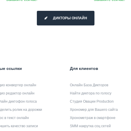
ДИКТОРЫ ОНЛАЙН
ые ссылки
Для клиентов
дио конвертер онлайн
Онлайн База Дикторов
дио редактор онлайн
Найти диктора по голосу
лайн диктофон голоса
Студия Овации Production
делить ролик на дорожки
Хрономер для Вашего сайта
ос в текст онлайн
Хронометраж в смартфоне
чшить качество записи
SMM накрутка соц сетей