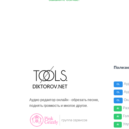
Полезн
Ау
CL
Ау
CL
Аудио редактор онлайн - обрезать песню,
Он
CL
поднять громкость и многое другое.
Раз
AI
Гол
AI
Улу
AI