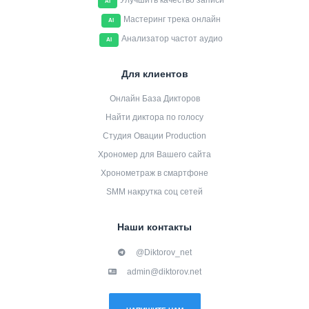
Улучшить качество записи
AI
Мастеринг трека онлайн
AI
Анализатор частот аудио
AI
Для клиентов
Онлайн База Дикторов
Найти диктора по голосу
Студия Овации Production
Хрономер для Вашего сайта
Хронометраж в смартфоне
SMM накрутка соц сетей
Наши контакты
@Diktorov_net
admin@diktorov.net