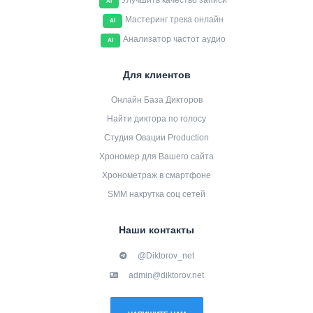
Улучшить качество записи
AI
Мастеринг трека онлайн
AI
Анализатор частот аудио
AI
Для клиентов
Онлайн База Дикторов
Найти диктора по голосу
Студия Овации Production
Хрономер для Вашего сайта
Хронометраж в смартфоне
SMM накрутка соц сетей
Наши контакты
@Diktorov_net
admin@diktorov.net