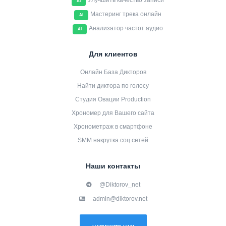
Улучшить качество записи
AI
Мастеринг трека онлайн
AI
Анализатор частот аудио
AI
Для клиентов
Онлайн База Дикторов
Найти диктора по голосу
Студия Овации Production
Хрономер для Вашего сайта
Хронометраж в смартфоне
SMM накрутка соц сетей
Наши контакты
@Diktorov_net
admin@diktorov.net