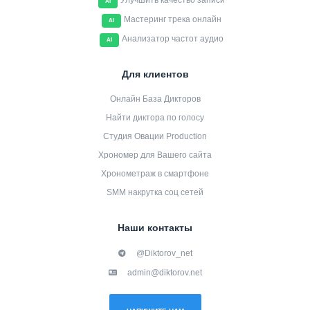
Улучшить качество записи
AI
Мастеринг трека онлайн
AI
Анализатор частот аудио
AI
Для клиентов
Онлайн База Дикторов
Найти диктора по голосу
Студия Овации Production
Хрономер для Вашего сайта
Хронометраж в смартфоне
SMM накрутка соц сетей
Наши контакты
@Diktorov_net
admin@diktorov.net