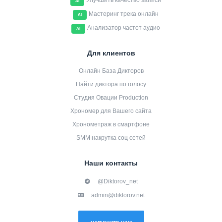
Улучшить качество записи
AI
Мастеринг трека онлайн
AI
Анализатор частот аудио
AI
Для клиентов
Онлайн База Дикторов
Найти диктора по голосу
Студия Овации Production
Хрономер для Вашего сайта
Хронометраж в смартфоне
SMM накрутка соц сетей
Наши контакты
@Diktorov_net
admin@diktorov.net