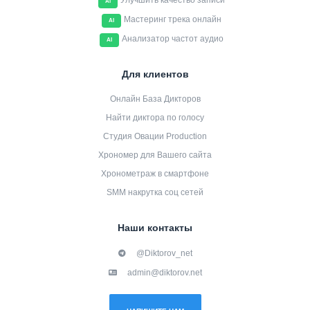
Улучшить качество записи
AI
Мастеринг трека онлайн
AI
Анализатор частот аудио
AI
Для клиентов
Онлайн База Дикторов
Найти диктора по голосу
Студия Овации Production
Хрономер для Вашего сайта
Хронометраж в смартфоне
SMM накрутка соц сетей
Наши контакты
@Diktorov_net
admin@diktorov.net