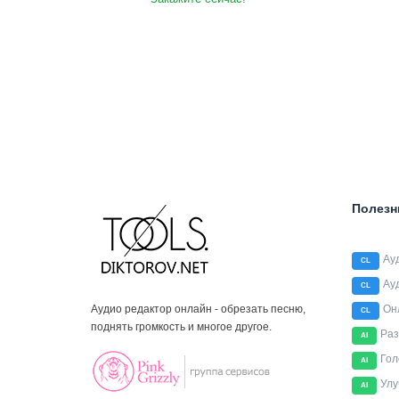
Полезн
Ау
CL
Ау
CL
Аудио редактор онлайн - обрезать песню,
Он
CL
поднять громкость и многое другое.
Раз
AI
Гол
AI
Улу
AI