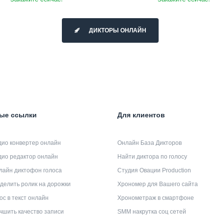
ДИКТОРЫ ОНЛАЙН
ые ссылки
Для клиентов
дио конвертер онлайн
Онлайн База Дикторов
дио редактор онлайн
Найти диктора по голосу
лайн диктофон голоса
Студия Овации Production
делить ролик на дорожки
Хрономер для Вашего сайта
ос в текст онлайн
Хронометраж в смартфоне
чшить качество записи
SMM накрутка соц сетей