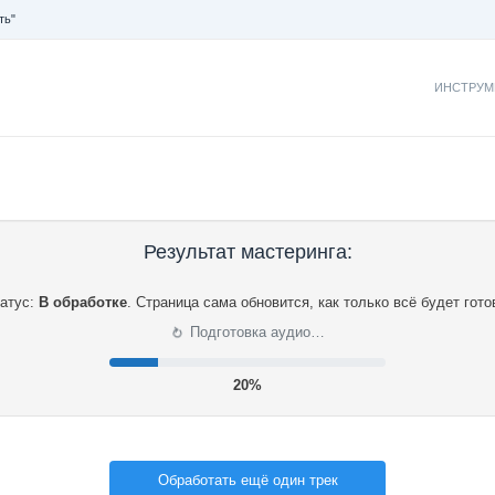
ть"
ИНСТРУМ
Результат мастеринга:
атус:
В обработке
.
Страница сама обновится, как только всё будет гото
⟳
Подготовка аудио…
20%
Обработать ещё один трек