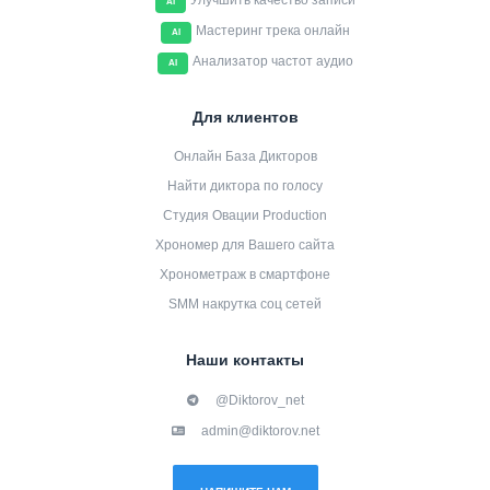
Улучшить качество записи
AI
Мастеринг трека онлайн
AI
Анализатор частот аудио
AI
Для клиентов
Онлайн База Дикторов
Найти диктора по голосу
Студия Овации Production
Хрономер для Вашего сайта
Хронометраж в смартфоне
SMM накрутка соц сетей
Наши контакты
@Diktorov_net
admin@diktorov.net