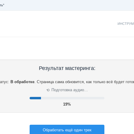
ть"
ИНСТРУМ
Результат мастеринга:
атус:
В обработке
.
Страница сама обновится, как только всё будет гото
Подготовка аудио…
⟳
20%
Обработать ещё один трек