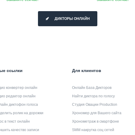
ДИКТОРЫ ОНЛАЙН
ые ссылки
Для клиентов
дио конвертер онлайн
Онлайн База Дикторов
дио редактор онлайн
Найти диктора по голосу
лайн диктофон голоса
Студия Овации Production
делить ролик на дорожки
Хрономер для Вашего сайта
ос в текст онлайн
Хронометраж в смартфоне
чшить качество записи
SMM накрутка соц сетей