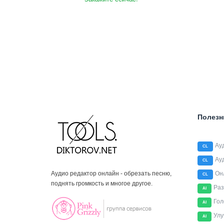
Полезн
Ау
CL
Ау
CL
Аудио редактор онлайн - обрезать песню,
Он
CL
поднять громкость и многое другое.
Раз
AI
Гол
AI
Улу
AI