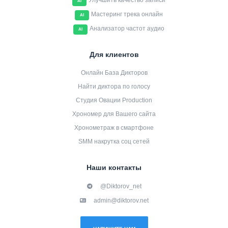
Улучшить качество записи
AI
Мастеринг трека онлайн
AI
Анализатор частот аудио
AI
Для клиентов
Онлайн База Дикторов
Найти диктора по голосу
Студия Овации Production
Хрономер для Вашего сайта
Хронометраж в смартфоне
SMM накрутка соц сетей
Наши контакты
@Diktorov_net
admin@diktorov.net