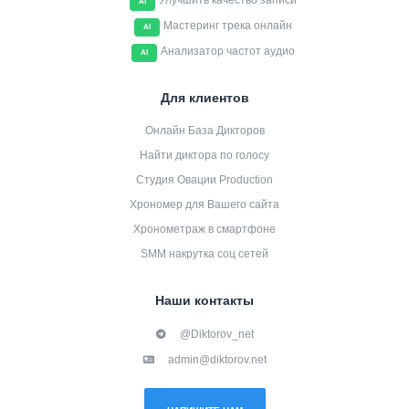
Улучшить качество записи
AI
Мастеринг трека онлайн
AI
Анализатор частот аудио
AI
Для клиентов
Онлайн База Дикторов
Найти диктора по голосу
Студия Овации Production
Хрономер для Вашего сайта
Хронометраж в смартфоне
SMM накрутка соц сетей
Наши контакты
@Diktorov_net
admin@diktorov.net