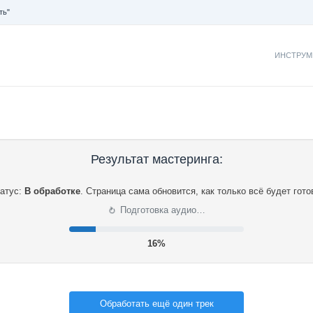
ть"
ИНСТРУМ
Результат мастеринга:
атус:
В обработке
.
Страница сама обновится, как только всё будет гото
⟳
Подготовка аудио…
16%
Обработать ещё один трек