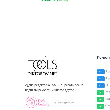
Полезн
Ау
CL
Ау
CL
Аудио редактор онлайн - обрезать песню,
Он
CL
поднять громкость и многое другое.
Раз
AI
Гол
AI
Улу
AI