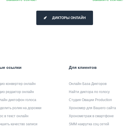
ДИКТОРЫ ОНЛАЙН
ые ссылки
Для клиентов
дио конвертер онлайн
Онлайн База Дикторов
дио редактор онлайн
Найти диктора по голосу
лайн диктофон голоса
Студия Овации Production
делить ролик на дорожки
Хрономер для Вашего сайта
ос в текст онлайн
Хронометраж в смартфоне
чшить качество записи
SMM накрутка соц сетей