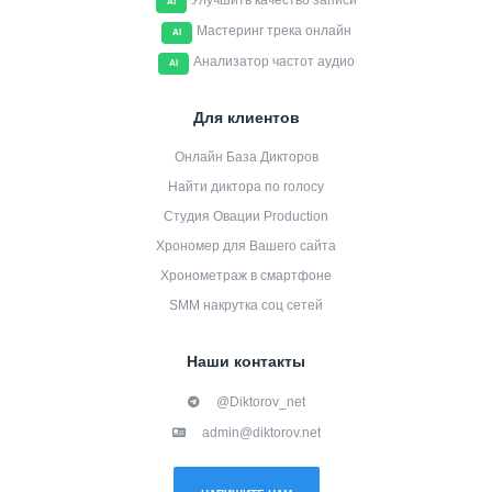
Улучшить качество записи
AI
Мастеринг трека онлайн
AI
Анализатор частот аудио
AI
Для клиентов
Онлайн База Дикторов
Найти диктора по голосу
Студия Овации Production
Хрономер для Вашего сайта
Хронометраж в смартфоне
SMM накрутка соц сетей
Наши контакты
@Diktorov_net
admin@diktorov.net