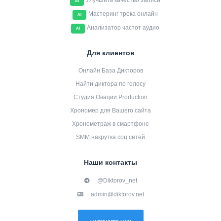
Улучшить качество записи
AI
Мастеринг трека онлайн
AI
Анализатор частот аудио
AI
Для клиентов
Онлайн База Дикторов
Найти диктора по голосу
Студия Овации Production
Хрономер для Вашего сайта
Хронометраж в смартфоне
SMM накрутка соц сетей
Наши контакты
@Diktorov_net
admin@diktorov.net