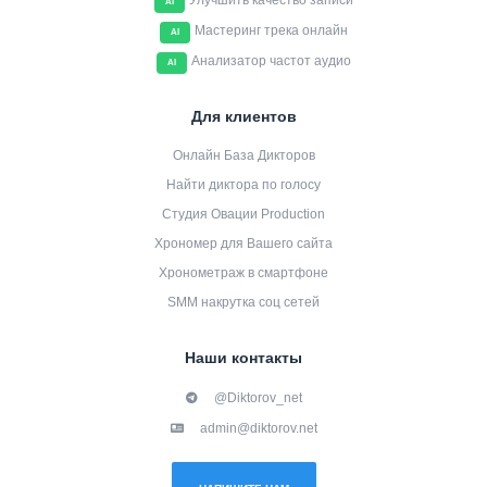
Улучшить качество записи
AI
Мастеринг трека онлайн
AI
Анализатор частот аудио
AI
Для клиентов
Онлайн База Дикторов
Найти диктора по голосу
Студия Овации Production
Хрономер для Вашего сайта
Хронометраж в смартфоне
SMM накрутка соц сетей
Наши контакты
@Diktorov_net
admin@diktorov.net